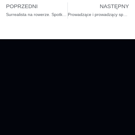
POPRZEDNI
NASTĘPNY
Surrealista na rowerze. Spotkanie poetycko-kolarskie z Jakubem Kornhauserem
Prowadzące i prowadzący spotkania autorskie