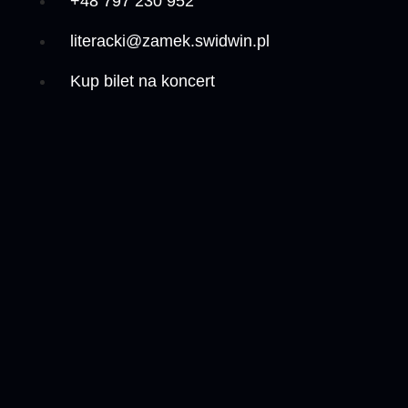
+48 797 230 952
literacki@zamek.swidwin.pl
Kup bilet na koncert