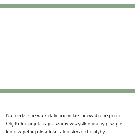
Czego boi się
wiersz? – warsztaty
poetyckie
Na niedzielne warsztaty poetyckie, prowadzone przez
Olę Kołodziejek, zapraszamy wszystkie osoby piszące,
które w pełnej otwartości atmosferze chciałyby