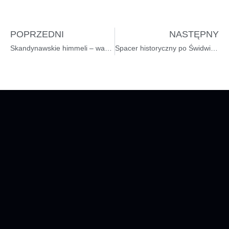
POPRZEDNI
NASTĘPNY
Skandynawskie himmeli – warsztaty ozdób
Spacer historyczny po Świdwinie