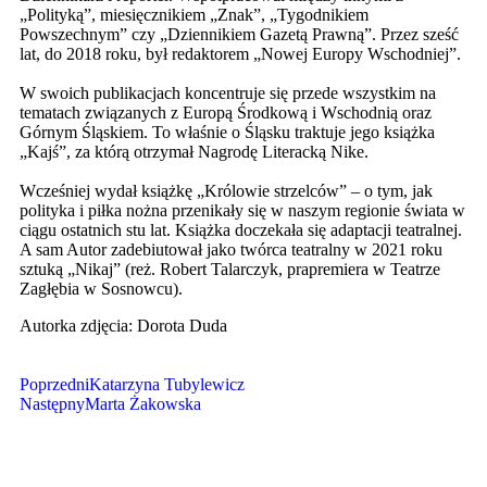
„Polityką”, miesięcznikiem „Znak”, „Tygodnikiem
Powszechnym” czy „Dziennikiem Gazetą Prawną”. Przez sześć
lat, do 2018 roku, był redaktorem „Nowej Europy Wschodniej”.
W swoich publikacjach koncentruje się przede wszystkim na
tematach związanych z Europą Środkową i Wschodnią oraz
Górnym Śląskiem. To właśnie o Śląsku traktuje jego książka
„Kajś”, za którą otrzymał Nagrodę Literacką Nike.
Wcześniej wydał książkę „Królowie strzelców” – o tym, jak
polityka i piłka nożna przenikały się w naszym regionie świata w
ciągu ostatnich stu lat. Książka doczekała się adaptacji teatralnej.
A sam Autor zadebiutował jako twórca teatralny w 2021 roku
sztuką „Nikaj” (reż. Robert Talarczyk, prapremiera w Teatrze
Zagłębia w Sosnowcu).
Autorka zdjęcia: Dorota Duda
Poprzedni
Katarzyna Tubylewicz
Następny
Marta Żakowska